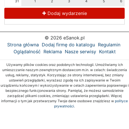
31
1
2
3
4
5
6
Dodaj wydarzenie
© 2026 eSanok.pl
Strona główna
Dodaj firmę do katalogu
Regulamin
Oglądalność
Reklama
Nasze serwisy
Kontakt
Używamy plików cookies oraz podobnych technologii. Umożliwiamy ich
umieszczanie naszym zewnętrznym dostawcom m.in. w celach: świadczenia
usług, reklamy, statystyk. Korzystając ze strony internetowej, bez zmiany
ustawień przeglądarki, wyrażasz zgodę na ich zapisywanie w Twoim
urządzeniu końcowym i wykorzystywanie w celach zapewnienia poprawnego i
bezpiecznego funkcjonowania strony. Pamiętaj, że możesz samodzielnie
zarządzać plikami cookies, zmieniając ustawienia przeglądarki. Więcej
informacji o tym jak przetwarzamy Twoje dane osobowe znajdziesz w
polityce
prywatności.