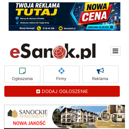
Ogłoszenia
Firmy
Reklama
DODAJ OGŁOSZENIE