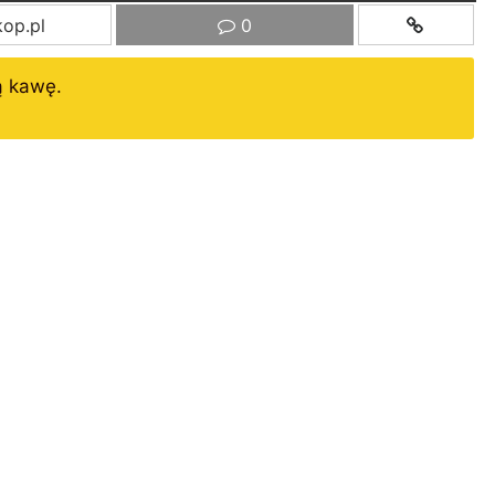
op.pl
0
ą kawę.