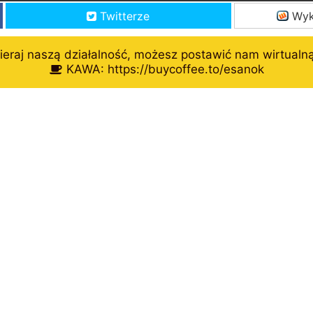
Twitterze
Wyk
eraj naszą działalność, możesz postawić nam wirtualn
KAWA: https://buycoffee.to/esanok