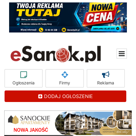
Ogłoszenia
Firmy
Reklama
DODAJ OGŁOSZENIE