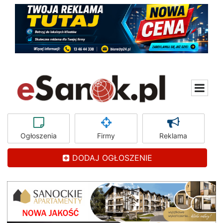
Ogłoszenia
Firmy
Reklama
DODAJ OGŁOSZENIE