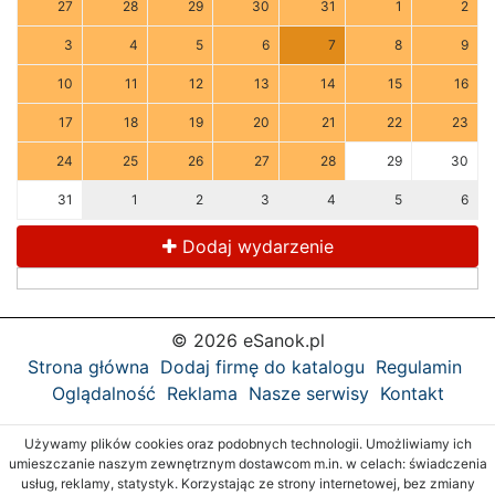
27
28
29
30
31
1
2
3
4
5
6
7
8
9
10
11
12
13
14
15
16
17
18
19
20
21
22
23
24
25
26
27
28
29
30
31
1
2
3
4
5
6
Dodaj wydarzenie
© 2026 eSanok.pl
Strona główna
Dodaj firmę do katalogu
Regulamin
Oglądalność
Reklama
Nasze serwisy
Kontakt
Używamy plików cookies oraz podobnych technologii. Umożliwiamy ich
umieszczanie naszym zewnętrznym dostawcom m.in. w celach: świadczenia
usług, reklamy, statystyk. Korzystając ze strony internetowej, bez zmiany