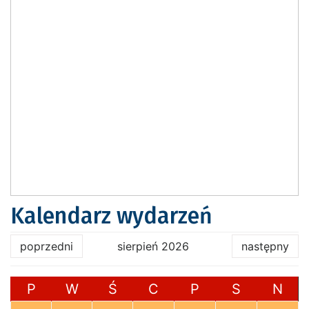
Kalendarz wydarzeń
poprzedni
sierpień 2026
następny
P
W
Ś
C
P
S
N