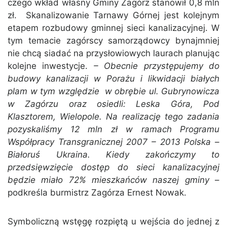
czego wkład własny Gminy Zagórz stanowił 0,8 mln
zł. Skanalizowanie Tarnawy Górnej jest kolejnym
etapem rozbudowy gminnej sieci kanalizacyjnej. W
tym temacie zagórscy samorządowcy bynajmniej
nie chcą siadać na przysłowiowych laurach planując
kolejne inwestycje.
– Obecnie przystępujemy do
budowy kanalizacji w Porażu i likwidacji białych
plam w tym względzie w obrębie ul. Gubrynowicza
w Zagórzu oraz osiedli: Leska Góra, Pod
Klasztorem, Wielopole. Na realizację tego zadania
pozyskaliśmy 12 mln zł w ramach Programu
Współpracy Transgranicznej 2007 – 2013 Polska –
Białoruś Ukraina. Kiedy zakończymy to
przedsięwzięcie dostęp do sieci kanalizacyjnej
będzie miało 72% mieszkańców naszej gminy
–
podkreśla burmistrz Zagórza Ernest Nowak.
Symboliczną wstęgę rozpiętą u wejścia do jednej z