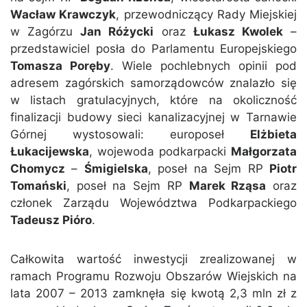
Wacław Krawczyk
, przewodniczący Rady Miejskiej
w Zagórzu
Jan Różycki
oraz
Łukasz Kwolek
–
przedstawiciel posła do Parlamentu Europejskiego
Tomasza Poręby
. Wiele pochlebnych opinii pod
adresem zagórskich samorządowców znalazło się
w listach gratulacyjnych, które na okoliczność
finalizacji budowy sieci kanalizacyjnej w Tarnawie
Górnej wystosowali: europoseł
Elżbieta
Łukacijewska
, wojewoda podkarpacki
Małgorzata
Chomycz
–
Śmigielska
, poseł na Sejm RP
Piotr
Tomański
, poseł na Sejm RP
Marek Rząsa
oraz
członek Zarządu Województwa Podkarpackiego
Tadeusz Pióro
.
Całkowita wartość inwestycji zrealizowanej w
ramach Programu Rozwoju Obszarów Wiejskich na
lata 2007 – 2013 zamknęła się kwotą 2,3 mln zł z