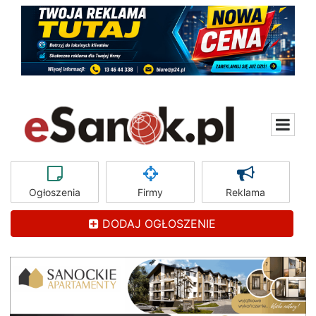
Ogłoszenia
Firmy
Reklama
DODAJ OGŁOSZENIE