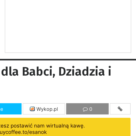
la Babci, Dziadzia i
ze
Wykop.pl
0
żesz postawić nam wirtualną kawę.
uycoffee.to/esanok