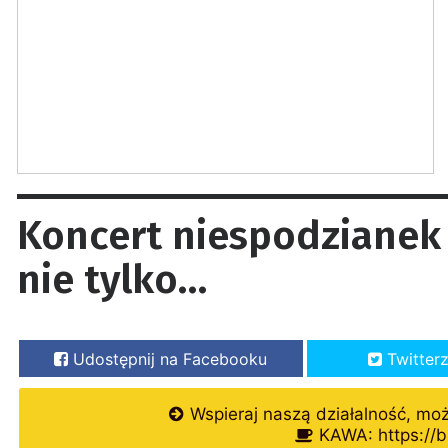
Koncert niespodzianek d
nie tylko…
Udostępnij na Facebooku
Twitter
Wspieraj naszą działalność, mo
KAWA: https://b