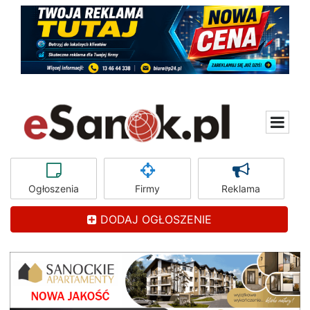
Ogłoszenia
Firmy
Reklama
DODAJ OGŁOSZENIE