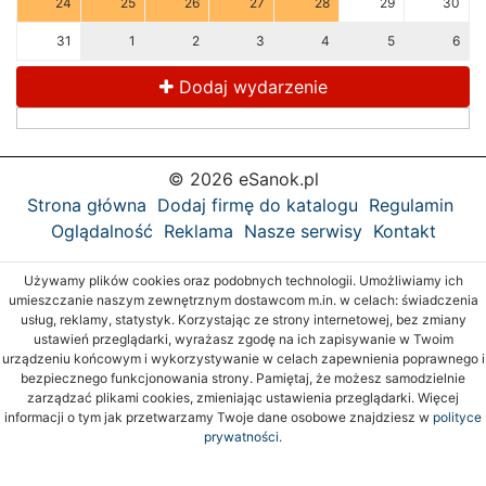
24
25
26
27
28
29
30
31
1
2
3
4
5
6
Dodaj wydarzenie
© 2026 eSanok.pl
Strona główna
Dodaj firmę do katalogu
Regulamin
Oglądalność
Reklama
Nasze serwisy
Kontakt
Używamy plików cookies oraz podobnych technologii. Umożliwiamy ich
umieszczanie naszym zewnętrznym dostawcom m.in. w celach: świadczenia
usług, reklamy, statystyk. Korzystając ze strony internetowej, bez zmiany
ustawień przeglądarki, wyrażasz zgodę na ich zapisywanie w Twoim
urządzeniu końcowym i wykorzystywanie w celach zapewnienia poprawnego i
bezpiecznego funkcjonowania strony. Pamiętaj, że możesz samodzielnie
zarządzać plikami cookies, zmieniając ustawienia przeglądarki. Więcej
informacji o tym jak przetwarzamy Twoje dane osobowe znajdziesz w
polityce
prywatności.