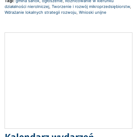
Tagi:
gmina sanok
,
ogłoszenie
,
Różnicowanie w kierunku
działalności nierolniczej
,
Tworzenie i rozwój mikroprzedsiębiorstw
,
Wdrażanie lokalnych strategii rozwoju
,
Wnioski unijne