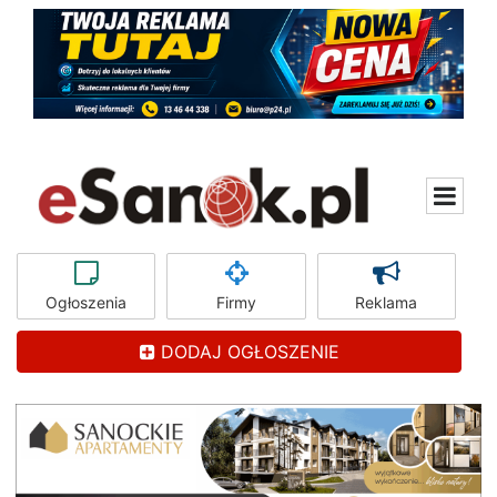
Ogłoszenia
Firmy
Reklama
DODAJ OGŁOSZENIE