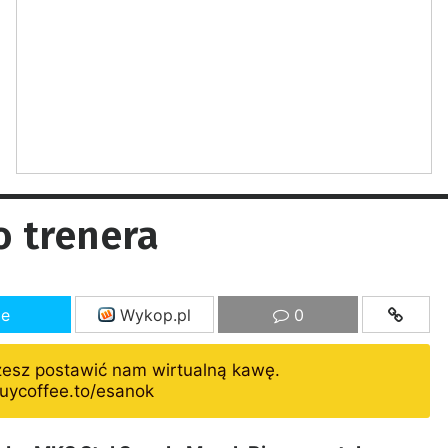
 trenera
ze
Wykop.pl
0
żesz postawić nam wirtualną kawę.
uycoffee.to/esanok