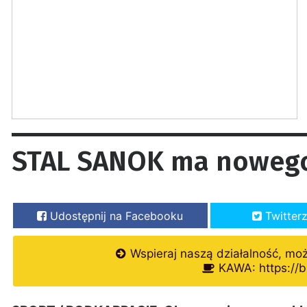
STAL SANOK ma nowego
Udostępnij na Facebooku
Twitter
Wspieraj naszą działalność, mo
KAWA: https://b