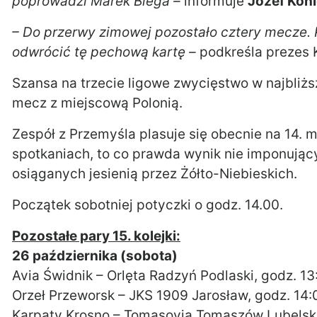
poprowadzi Marek Biega –
informuje
Józef Kon
– Do przerwy zimowej pozostało cztery mecze.
odwrócić tę pechową kartę –
podkreśla prezes 
Szansa na trzecie ligowe zwycięstwo w najbliżs
mecz z miejscową Polonią.
Zespół z Przemyśla plasuje się obecnie na 14. m
spotkaniach, to co prawda wynik nie imponujący
osiąganych jesienią przez Żółto-Niebieskich.
Początek sobotniej potyczki o godz. 14.00.
Pozostałe pary 15. kolejki:
26 października (sobota)
Avia Świdnik – Orlęta Radzyń Podlaski, godz. 13
Orzeł Przeworsk – JKS 1909 Jarosław, godz. 14:
Karpaty Krosno – Tomasovia Tomaszów Lubelski