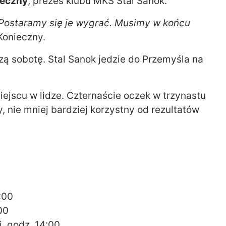
ieczny
, prezes klubu MKS Stal Sanok.
 Postaramy się je wygrać. Musimy w końcu
Konieczny.
zą sobotę. Stal Sanok jedzie do Przemyśla na
iejscu w lidze. Czternaście oczek w trzynastu
, nie mniej bardziej korzystny od rezultatów
:00
00
, godz. 14:00