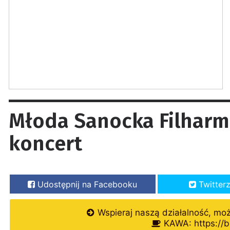
Młoda Sanocka Filharm
koncert
Udostępnij na Facebooku
Twitter
Wspieraj naszą działalność, mo
KAWA: https://b