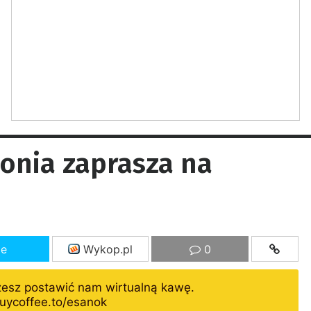
onia zaprasza na
ze
Wykop.pl
0
żesz postawić nam wirtualną kawę.
uycoffee.to/esanok