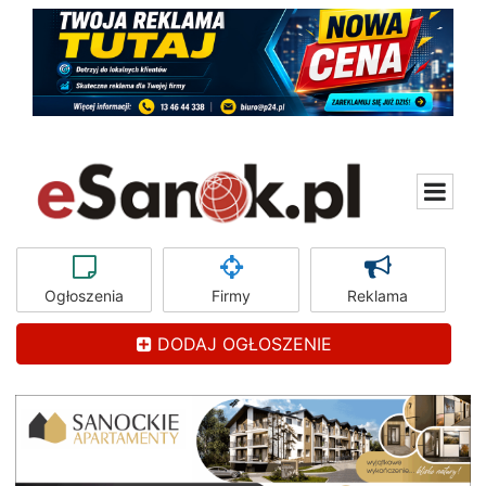
Ogłoszenia
Firmy
Reklama
DODAJ OGŁOSZENIE