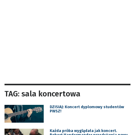
TAG: sala koncertowa
DZISIAJ: Koncert dyplomowy studentów
PWSZ!
Każda próba wyglądała jak koncert.
Robert Handermander przedstawia nowy