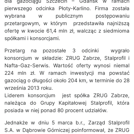
dla gazociągu Szczecin – Gdańsk w ramach
pierwszego odcinka Płoty-Karlino. Firma została
wybrana w publicznym postępowaniu
przetargowym, w którym przedstawiła najniższą
ofertę w kwocie 61,4 mln zł, walcząc z siedmioma
spółkami i konsorcjami.
Przetarg na pozostałe 3 odcinki wygrało
konsorcjum w składzie: ZRUG Zabrze, Stalprofil i
Nafta-Gaz-Serwis. Wartość oferty wynosi niemal
224 mln zł. W ramach inwestycji ma powstać
gazociąg o długości około 204 km, w terminie do 28
września 2013 roku.
Liderem konsorcjum jest spółka ZRUG Zabrze,
należąca do Grupy Kapitałowej Stalprofil, która
posiada w niej ponad 80 procent udziałów.
Jednakże w dniu 5 marca b.r., Zarząd Stalprofil
S.A. w Dąbrowie Górniczej poinformował, że ZRUG