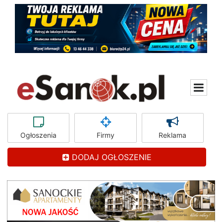
Ogłoszenia
Firmy
Reklama
DODAJ OGŁOSZENIE