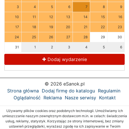
3
4
5
6
7
8
9
10
11
12
13
14
15
16
17
18
19
20
21
22
23
24
25
26
27
28
29
30
31
1
2
3
4
5
6
Dodaj wydarzenie
© 2026 eSanok.pl
Strona główna
Dodaj firmę do katalogu
Regulamin
Oglądalność
Reklama
Nasze serwisy
Kontakt
Używamy plików cookies oraz podobnych technologii. Umożliwiamy ich
umieszczanie naszym zewnętrznym dostawcom m.in. w celach: świadczenia
usług, reklamy, statystyk. Korzystając ze strony internetowej, bez zmiany
ustawień przeglądarki, wyrażasz zgodę na ich zapisywanie w Twoim