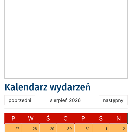
Kalendarz wydarzeń
poprzedni
sierpień 2026
następny
P
W
Ś
C
P
S
N
27
28
29
30
31
1
2