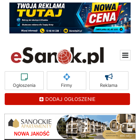
Ogłoszenia
Firmy
Reklama
DODAJ OGŁOSZENIE