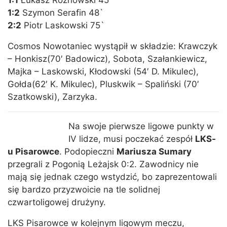
1:1
Łukasz Rożnowski 45`
1:2
Szymon Serafin 48`
2:2
Piotr Laskowski 75`
Cosmos Nowotaniec wystąpił w składzie: Krawczyk
– Honkisz(70′ Badowicz), Sobota, Szałankiewicz,
Majka – Laskowski, Kłodowski (54′ D. Mikulec),
Gołda(62′ K. Mikulec), Pluskwik – Spaliński (70′
Szatkowski), Zarzyka.
Na swoje pierwsze ligowe punkty w
IV lidze, musi poczekać zespół
LKS-
u Pisarowce
. Podopieczni
Mariusza Sumary
przegrali z Pogonią Leżajsk 0:2. Zawodnicy nie
mają się jednak czego wstydzić, bo zaprezentowali
się bardzo przyzwoicie na tle solidnej
czwartoligowej drużyny.
LKS Pisarowce w kolejnym ligowym meczu,