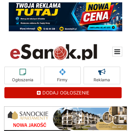
Ogłoszenia
Firmy
Reklama
DODAJ OGŁOSZENIE