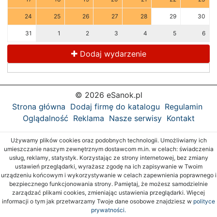
24
25
26
27
28
29
30
31
1
2
3
4
5
6
Dodaj wydarzenie
© 2026 eSanok.pl
Strona główna
Dodaj firmę do katalogu
Regulamin
Oglądalność
Reklama
Nasze serwisy
Kontakt
Używamy plików cookies oraz podobnych technologii. Umożliwiamy ich
umieszczanie naszym zewnętrznym dostawcom m.in. w celach: świadczenia
usług, reklamy, statystyk. Korzystając ze strony internetowej, bez zmiany
ustawień przeglądarki, wyrażasz zgodę na ich zapisywanie w Twoim
urządzeniu końcowym i wykorzystywanie w celach zapewnienia poprawnego i
bezpiecznego funkcjonowania strony. Pamiętaj, że możesz samodzielnie
zarządzać plikami cookies, zmieniając ustawienia przeglądarki. Więcej
informacji o tym jak przetwarzamy Twoje dane osobowe znajdziesz w
polityce
prywatności.