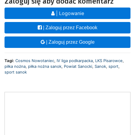
Zaloguj się aby dodać komentarz
| Logowanie
| Zaloguj przez Facebook
| Zaloguj przez Google
Tagi:
Cosmos Nowotaniec
,
IV liga podkarpacka
,
LKS Pisarowce
,
piłka nożna
,
piłka nożna sanok
,
Powiat Sanocki
,
Sanok
,
sport
,
sport sanok