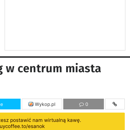
g w centrum miasta
ze
Wykop.pl
0
żesz postawić nam wirtualną kawę.
uycoffee.to/esanok