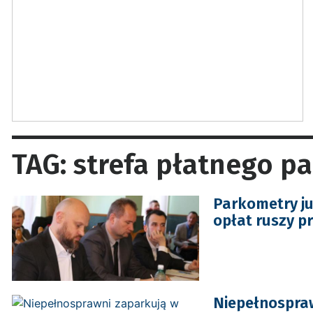
TAG: strefa płatnego p
Parkometry ju
opłat ruszy p
Niepełnospra