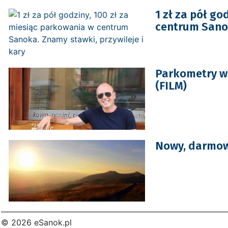
1 zł za pół go
centrum Sanok
Parkometry wk
(FILM)
Nowy, darmow
© 2026 eSanok.pl