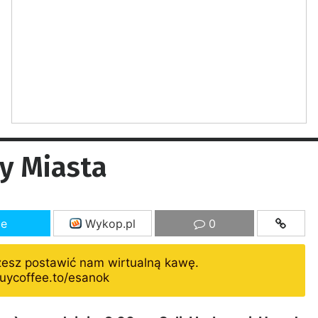
dy Miasta
ze
Wykop.pl
0
żesz postawić nam wirtualną kawę.
uycoffee.to/esanok