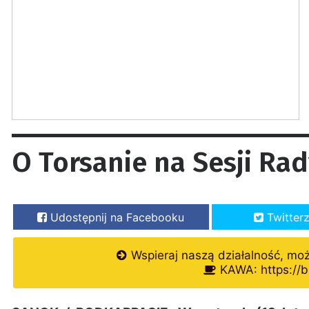
O Torsanie na Sesji Ra
Udostępnij na Facebooku
Twitter
Wspieraj naszą działalność, mo
KAWA: https://b