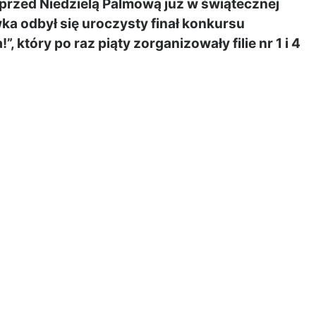
przed Niedzielą Palmową już w świątecznej
wka odbył się uroczysty finał konkursu
 który po raz piąty zorganizowały filie nr 1 i 4