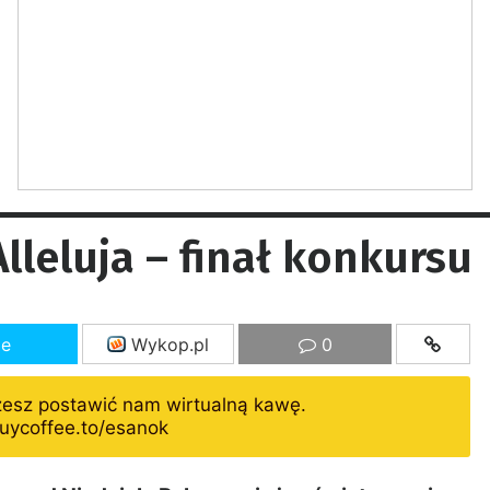
lleluja – finał konkursu
ze
Wykop.pl
0
żesz postawić nam wirtualną kawę.
uycoffee.to/esanok