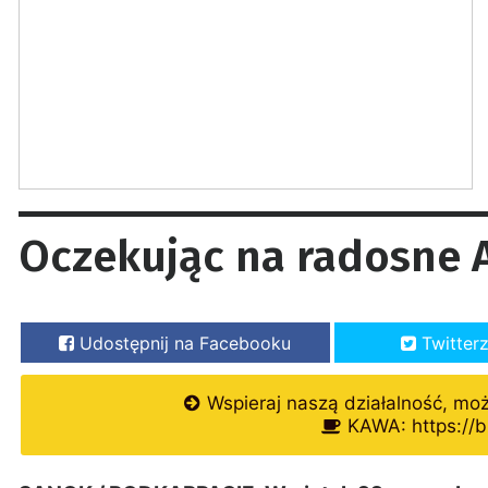
Oczekując na radosne A
Udostępnij na Facebooku
Twitter
Wspieraj naszą działalność, mo
KAWA: https://b