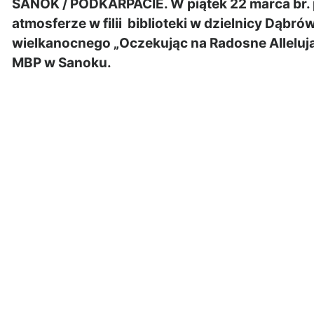
SANOK / PODKARPACIE. W piątek 22 marca br. 
atmosferze w filii biblioteki w dzielnicy Dąbró
wielkanocnego „Oczekując na Radosne Alleluja!”,
MBP w Sanoku.