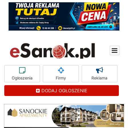
Ogłoszenia
Firmy
Reklama
DODAJ OGŁOSZENIE