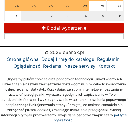
24
25
26
27
28
29
30
31
1
2
3
4
5
6
Dodaj wydarzenie
© 2026 eSanok.pl
Strona główna
Dodaj firmę do katalogu
Regulamin
Oglądalność
Reklama
Nasze serwisy
Kontakt
Używamy plików cookies oraz podobnych technologii. Umożliwiamy ich
umieszczanie naszym zewnętrznym dostawcom m.in. w celach: świadczenia
usług, reklamy, statystyk. Korzystając ze strony internetowej, bez zmiany
ustawień przeglądarki, wyrażasz zgodę na ich zapisywanie w Twoim
urządzeniu końcowym i wykorzystywanie w celach zapewnienia poprawnego i
bezpiecznego funkcjonowania strony. Pamiętaj, że możesz samodzielnie
zarządzać plikami cookies, zmieniając ustawienia przeglądarki. Więcej
informacji o tym jak przetwarzamy Twoje dane osobowe znajdziesz w
polityce
prywatności.