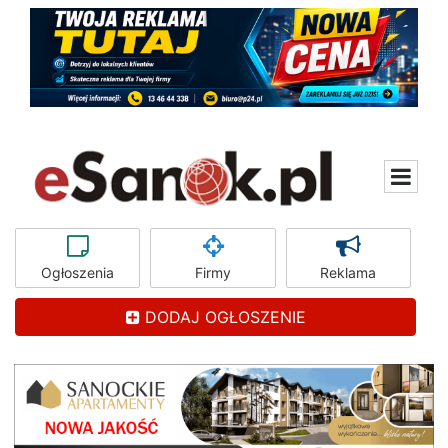
Ogłoszenia
Firmy
Reklama
DODAJ OGŁOSZENIE