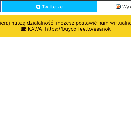
Twitterze
Wyk
eraj naszą działalność, możesz postawić nam wirtualn
KAWA: https://buycoffee.to/esanok