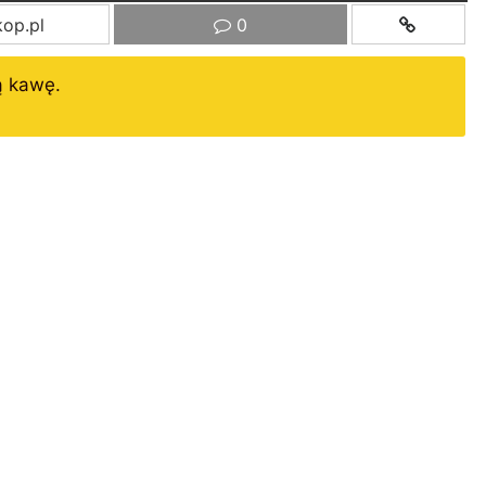
op.pl
0
ą kawę.