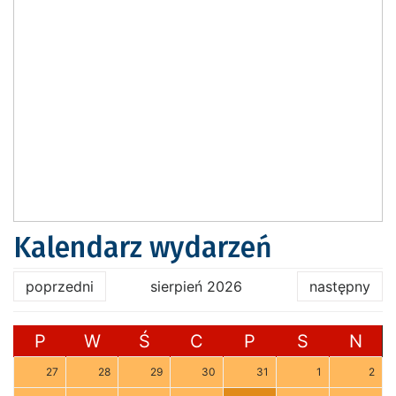
Kalendarz wydarzeń
poprzedni
sierpień 2026
następny
P
W
Ś
C
P
S
N
27
28
29
30
31
1
2