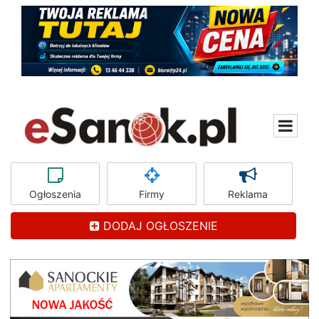
Ogłoszenia
Firmy
Reklama
DODAJ OGŁOSZENIE