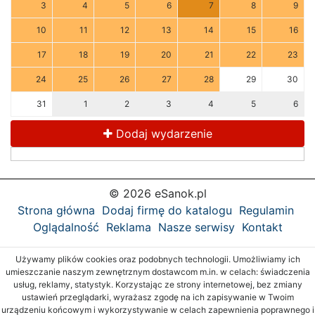
3
4
5
6
7
8
9
10
11
12
13
14
15
16
17
18
19
20
21
22
23
24
25
26
27
28
29
30
31
1
2
3
4
5
6
Dodaj wydarzenie
© 2026 eSanok.pl
Strona główna
Dodaj firmę do katalogu
Regulamin
Oglądalność
Reklama
Nasze serwisy
Kontakt
Używamy plików cookies oraz podobnych technologii. Umożliwiamy ich
umieszczanie naszym zewnętrznym dostawcom m.in. w celach: świadczenia
usług, reklamy, statystyk. Korzystając ze strony internetowej, bez zmiany
ustawień przeglądarki, wyrażasz zgodę na ich zapisywanie w Twoim
urządzeniu końcowym i wykorzystywanie w celach zapewnienia poprawnego i