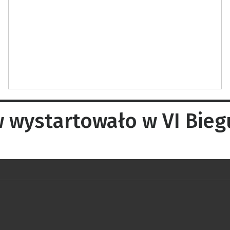
 wystartowało w VI Biegu