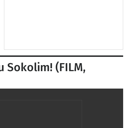
 Sokolim! (FILM,