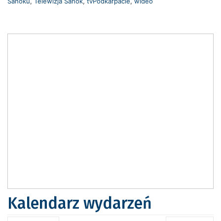
Sanoku
,
Telewizja Sanok
,
tvPodkarpacie
,
wideo
Kalendarz wydarzeń