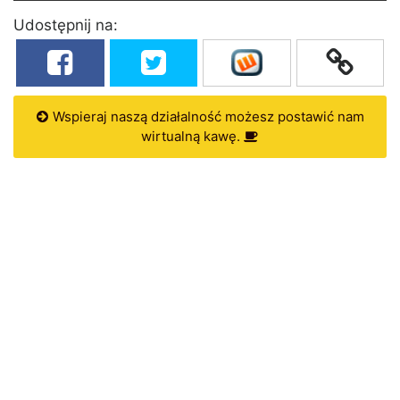
Udostępnij na:
Wspieraj naszą działalność możesz postawić nam
wirtualną kawę.