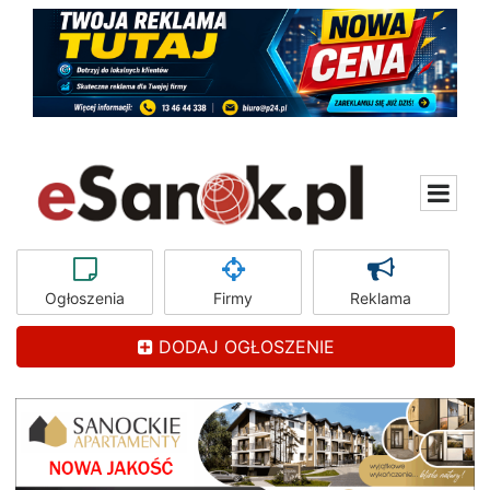
Ogłoszenia
Firmy
Reklama
DODAJ OGŁOSZENIE