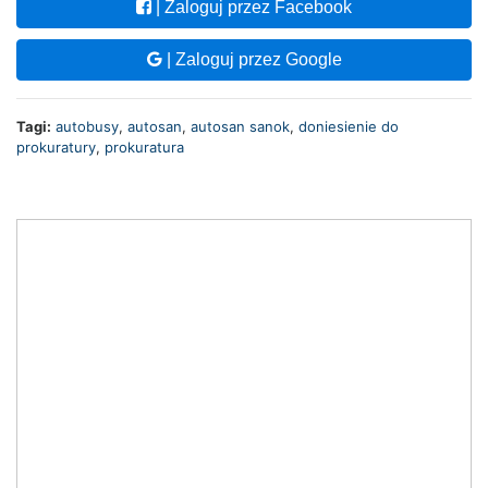
| Zaloguj przez Facebook
| Zaloguj przez Google
Tagi:
autobusy
,
autosan
,
autosan sanok
,
doniesienie do
prokuratury
,
prokuratura