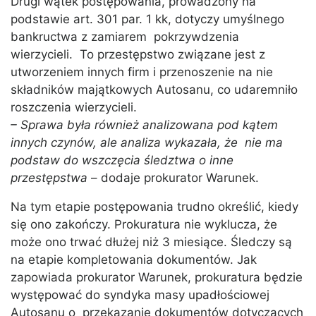
Drugi wątek postępowania, prowadzony na
podstawie art. 301 par. 1 kk, dotyczy umyślnego
bankructwa z zamiarem pokrzywdzenia
wierzycieli. To przestępstwo związane jest z
utworzeniem innych firm i przenoszenie na nie
składników majątkowych Autosanu, co udaremniło
roszczenia wierzycieli.
– Sprawa była również analizowana pod kątem
innych czynów, ale analiza wykazała, że nie ma
podstaw do wszczęcia śledztwa o inne
przestępstwa
– dodaje prokurator Warunek.
Na tym etapie postępowania trudno określić, kiedy
się ono zakończy. Prokuratura nie wyklucza, że
może ono trwać dłużej niż 3 miesiące. Śledczy są
na etapie kompletowania dokumentów. Jak
zapowiada prokurator Warunek, prokuratura będzie
występować do syndyka masy upadłościowej
Autosanu o przekazanie dokumentów dotyczących