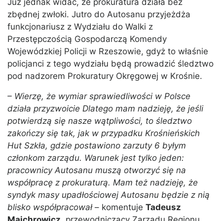
Już jednak widać, że prokuratura działa bez
zbędnej zwłoki. Jutro do Autosanu przyjeżdża
funkcjonariusz z Wydziału do Walki z
Przestępczością Gospodarczą Komendy
Wojewódzkiej Policji w Rzeszowie, gdyż to właśnie
policjanci z tego wydziału będą prowadzić śledztwo
pod nadzorem Prokuratury Okręgowej w Krośnie.
– Wierzę, że wymiar sprawiedliwości w Polsce
działa przyzwoicie Dlatego mam nadzieję, że jeśli
potwierdzą się nasze wątpliwości, to śledztwo
zakończy się tak, jak w przypadku Krośnieńskich
Hut Szkła, gdzie postawiono zarzuty 6 byłym
członkom zarządu. Warunek jest tylko jeden:
pracownicy Autosanu muszą otworzyć się na
współpracę z prokuraturą. Mam też nadzieję, że
syndyk masy upadłościowej Autosanu będzie z nią
blisko współpracował
– komentuje
Tadeusz
Majchrowicz
, przewodniczący Zarządu Regionu