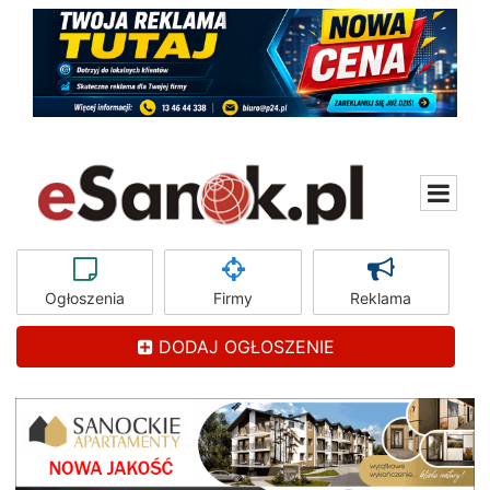
Ogłoszenia
Firmy
Reklama
DODAJ OGŁOSZENIE