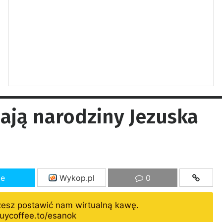
ają narodziny Jezuska
ze
Wykop.pl
0
żesz postawić nam wirtualną kawę.
uycoffee.to/esanok