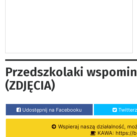
Przedszkolaki wspomin
(ZDJĘCIA)
Udostępnij na Facebooku
Twitter
Wspieraj naszą działalność, mo
KAWA: https://b