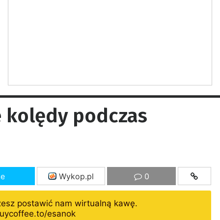
e kolędy podczas
ze
Wykop.pl
0
żesz postawić nam wirtualną kawę.
uycoffee.to/esanok