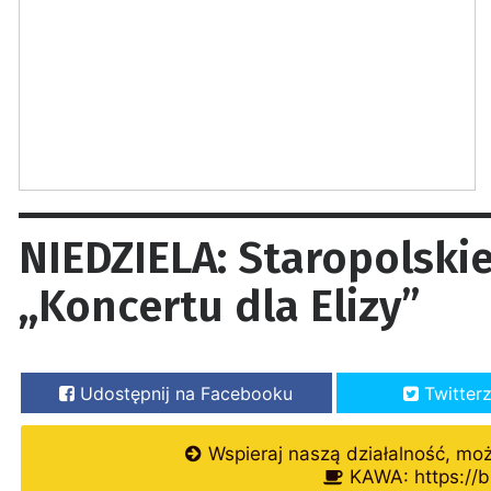
NIEDZIELA: Staropolski
,,Koncertu dla Elizy”
Udostępnij na Facebooku
Twitter
Wspieraj naszą działalność, mo
KAWA: https://b