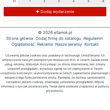
31
1
2
3
4
5
6
Dodaj wydarzenie
© 2026 eSanok.pl
Strona główna
Dodaj firmę do katalogu
Regulamin
Oglądalność
Reklama
Nasze serwisy
Kontakt
Używamy plików cookies oraz podobnych technologii. Umożliwiamy ich
umieszczanie naszym zewnętrznym dostawcom m.in. w celach: świadczenia
usług, reklamy, statystyk. Korzystając ze strony internetowej, bez zmiany
ustawień przeglądarki, wyrażasz zgodę na ich zapisywanie w Twoim
urządzeniu końcowym i wykorzystywanie w celach zapewnienia poprawnego i
bezpiecznego funkcjonowania strony. Pamiętaj, że możesz samodzielnie
zarządzać plikami cookies, zmieniając ustawienia przeglądarki. Więcej
informacji o tym jak przetwarzamy Twoje dane osobowe znajdziesz w
polityce
prywatności.