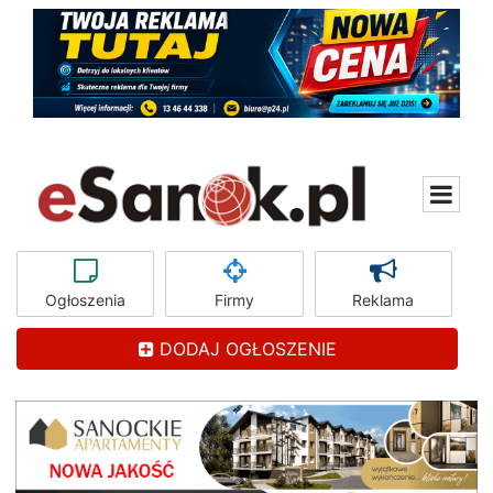
Ogłoszenia
Firmy
Reklama
DODAJ OGŁOSZENIE