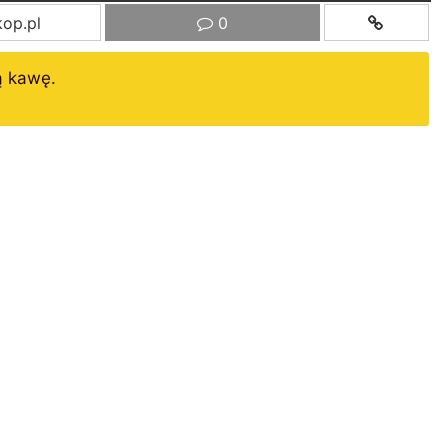
op.pl
0
ą kawę.