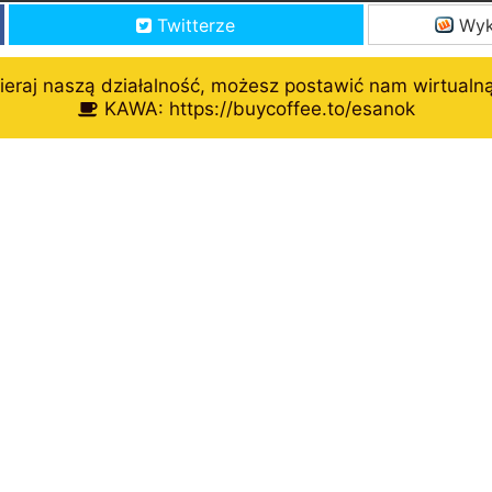
Twitterze
Wyk
eraj naszą działalność, możesz postawić nam wirtualn
KAWA: https://buycoffee.to/esanok