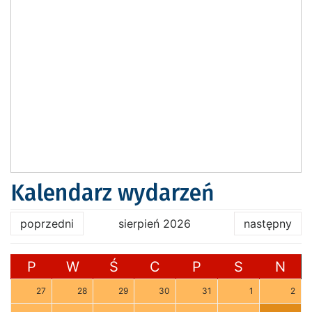
Kalendarz wydarzeń
poprzedni
sierpień 2026
następny
P
W
Ś
C
P
S
N
27
28
29
30
31
1
2