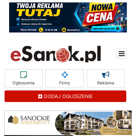
Ogłoszenia
Firmy
Reklama
DODAJ OGŁOSZENIE