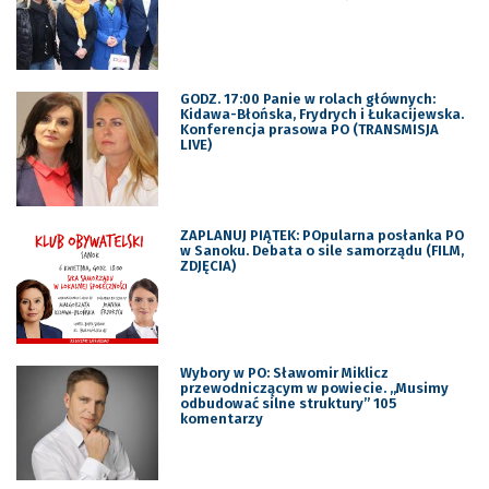
GODZ. 17:00 Panie w rolach głównych:
Kidawa-Błońska, Frydrych i Łukacijewska.
Konferencja prasowa PO (TRANSMISJA
LIVE)
ZAPLANUJ PIĄTEK: POpularna posłanka PO
w Sanoku. Debata o sile samorządu (FILM,
ZDJĘCIA)
Wybory w PO: Sławomir Miklicz
przewodniczącym w powiecie. „Musimy
odbudować silne struktury” 105
komentarzy