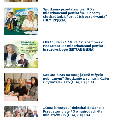
Spotkania przedstawicieli PO z
mieszkańcami powiatów. „Chcemy
słuchać ludzi. Poznać ich oczekiwania”
(FILM, ZDJĘCIA)
ŁUKACIJEWSKA / MIKLICZ. Rozmowa o
Podkarpaciu z mieszkańcami powiatu
brzozowskiego (RETRANSMISJA)
SANOK: „Czas na nową jakość w życiu
publicznym”. Spotkanie w ramach Klubu
Obywatelskiego (FILM, ZDJĘCIA)
„Konwój wstydu” dojechał do Sanoka.
Przedstawiciele PO o nagrodach dla
ministrów PiS (FILM, ZDJĘCIA)