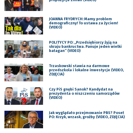
JOANNA FRYDRYCH: Mamy problem
demograficzny! To ustawa za życiem!
(VIDEO)
POLITYCY PO: „Przedsiębiorcy żyją na
skraju bankructwa. Panuje jeden wielki
bałagan” (VIDEO)
Trzaskowski stawia na darmowe
przedszkola i lokalne inwestycje (VIDEO,
ZDJĘCIA)
Czy PiS gnębi Sanok? Kandydat na
prezydenta o niszczeniu samorządów
(VIDEO)
Jak wyglądało przejmowanie PBS? Poseł
PO: Krzyk, wrzask, groźby (VIDEO, ZDJĘCIA)