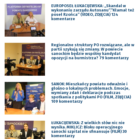
EUROPOSEŁ ŁUKACIJEWSKA: „Skandal w
wykonaniu zarządu Autosanu”.”Kłamał też
poseł Rzońca” (VIDEO, ZDJĘCIA) 124
komentarze
Regionalne struktury PO rozwiązane, ale w
partii szykują się zmiany. W powiecie
sanockim będzie wspólny kandydat
opozycji na burmistrza? 79 komentarzy
SANOK: Mieszkańcy powiatu odważnie i
głośno o lokalnych problemach. Emocje,
wymiany zdań i deklaracje podczas
spotkania z politykami PO (FILM, ZDJĘCIA)
109 komentarzy
ŁUKACIJEWSKA: Z wielkich słów nic nie
wynika. MIKLICZ: Bloku operacyjnego
sanocki szpital nie sfinansuje (FILM) 30
komentarzy