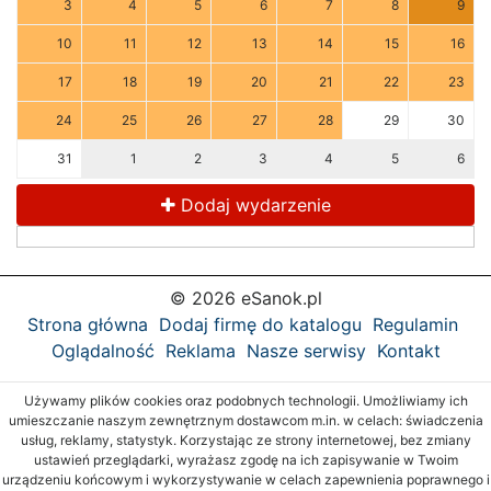
3
4
5
6
7
8
9
10
11
12
13
14
15
16
17
18
19
20
21
22
23
24
25
26
27
28
29
30
31
1
2
3
4
5
6
Dodaj wydarzenie
© 2026 eSanok.pl
Strona główna
Dodaj firmę do katalogu
Regulamin
Oglądalność
Reklama
Nasze serwisy
Kontakt
Używamy plików cookies oraz podobnych technologii. Umożliwiamy ich
umieszczanie naszym zewnętrznym dostawcom m.in. w celach: świadczenia
usług, reklamy, statystyk. Korzystając ze strony internetowej, bez zmiany
ustawień przeglądarki, wyrażasz zgodę na ich zapisywanie w Twoim
urządzeniu końcowym i wykorzystywanie w celach zapewnienia poprawnego i