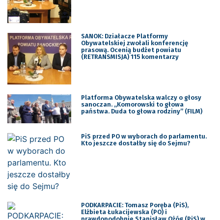
SANOK: Działacze Platformy
Obywatelskiej zwołali konferencję
prasową. Ocenią budżet powiatu
(RETRANSMISJA) 115 komentarzy
Platforma Obywatelska walczy o głosy
sanoczan. „Komorowski to głowa
państwa. Duda to głowa rodziny” (FILM)
PiS przed PO w wyborach do parlamentu.
Kto jeszcze dostałby się do Sejmu?
PODKARPACIE: Tomasz Poręba (PiS),
Elżbieta Łukacijewska (PO) i
prawdopodobnie Stanisław Ożóg (PiS) w