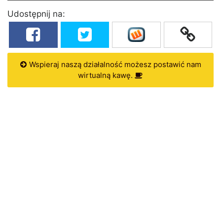
Udostępnij na:
Wspieraj naszą działalność możesz postawić nam
wirtualną kawę.