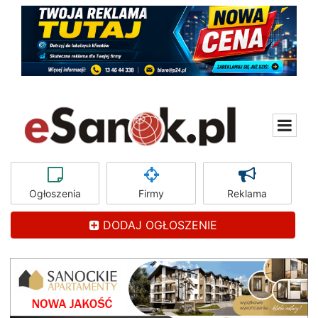
Ogłoszenia
Firmy
Reklama
DODAJ OGŁOSZENIE