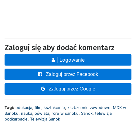
Zaloguj się aby dodać komentarz
| Logowanie
| Zaloguj przez Facebook
| Zaloguj przez Google
Tagi:
edukacja
,
film
,
kształcenie
,
kształcenie zawodowe
,
MDK w
Sanoku
,
nauka
,
oświata
,
rcre w sanoku
,
Sanok
,
telewizja
podkarpacie
,
Telewizja Sanok