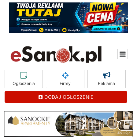
Ogłoszenia
Firmy
Reklama
DODAJ OGŁOSZENIE