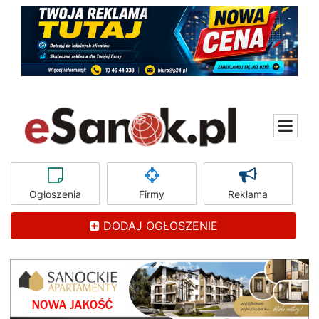
Ogłoszenia
Firmy
Reklama
DODAJ OGŁOSZENIE