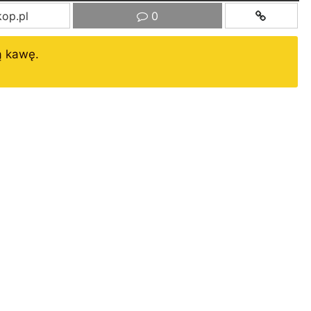
op.pl
0
ą kawę.