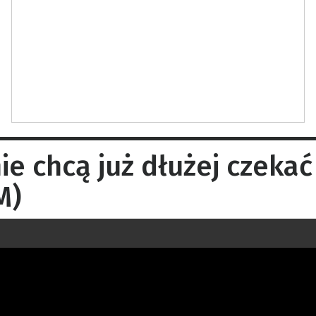
e chcą już dłużej czekać
M)