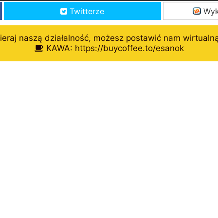
Twitterze
Wyk
eraj naszą działalność, możesz postawić nam wirtualn
KAWA: https://buycoffee.to/esanok