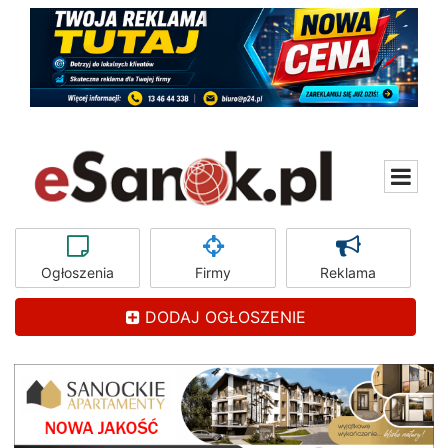
Ogłoszenia
Firmy
Reklama
DODAJ OGŁOSZENIE