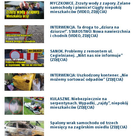
MYCZKOWCE. Zrzuty wody z zapory. Zalane
samochody i piwnice! Ciągły niepokój
mieszkańców (VIDEO, ZDJĘCIA)
INTERWENCJA. Ta droga to „dziura na
dziurze!”. STAROSTWO: Nowa nawierzchnia
i chodnik (VIDEO, ZDJĘCIA)
SANOK. Problemy z remontem ul.
Cegielnianej. „Nikt nas nie informuje”
(ZDJĘCIA)
INTERWENCJA: Uszkodzony kontener. „Nie
możemy sortować odpadów” (ZDJĘCIA)
KULASZNE. Niebezpiecznie na
serpentynach. Wypadki, „rajdy”, niepokój
mieszkańców (ZDJĘCIA)
Spalony wrak samochodu od trzech
miesięcy na zagórskim osiedlu (ZDJĘCIA)