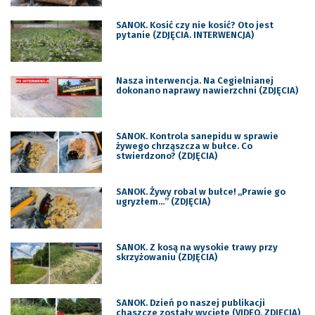
SANOK. Kosić czy nie kosić? Oto jest
pytanie (ZDJĘCIA. INTERWENCJA)
Nasza interwencja. Na Cegielnianej
dokonano naprawy nawierzchni (ZDJĘCIA)
SANOK. Kontrola sanepidu w sprawie
żywego chrząszcza w bułce. Co
stwierdzono? (ZDJĘCIA)
SANOK. Żywy robal w bułce! „Prawie go
ugryzłem…” (ZDJĘCIA)
SANOK. Z kosą na wysokie trawy przy
skrzyżowaniu (ZDJĘCIA)
SANOK. Dzień po naszej publikacji
chaszcze zostały wycięte (VIDEO, ZDJĘCIA)