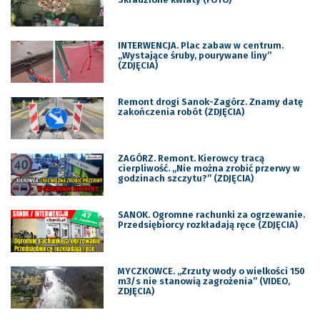
INTERWENCJA. Plac zabaw w centrum.
„Wystające śruby, pourywane liny”
(ZDJĘCIA)
Remont drogi Sanok-Zagórz. Znamy datę
zakończenia robót (ZDJĘCIA)
ZAGÓRZ. Remont. Kierowcy tracą
cierpliwość. „Nie można zrobić przerwy w
godzinach szczytu?” (ZDJĘCIA)
SANOK. Ogromne rachunki za ogrzewanie.
Przedsiębiorcy rozkładają ręce (ZDJĘCIA)
MYCZKOWCE. „Zrzuty wody o wielkości 150
m3/s nie stanowią zagrożenia” (VIDEO,
ZDJĘCIA)