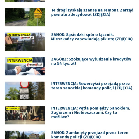
Te drogi zyskają szansę na remont. Zarząd
powiatu zdecydował (ZDJĘCIA)
SANOK: Sąsiedzki spór o łącznik.
Mieszkańcy zapowiadają pikietę (ZDJĘCIA)
ZAGÓRZ: Szokujące wyłudzenie kredytów
na 54 tys. zł!
INTERWENCJA: Rowerzyści przejadą przez
teren sanockiej komendy policji (ZDJĘCIA)
INTERWENCJA: Pętla pomiędzy Sanokiem,
Zagórzem i Niebieszczami. Czy to
możliwe?
SANOK: Zamknięty przejazd przez teren
komendy policji (ZDJĘCIA)