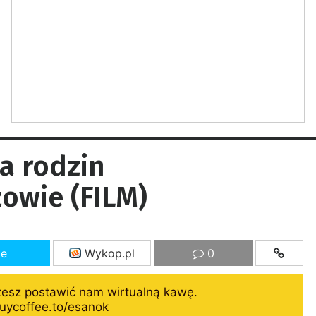
a rodzin
owie (FILM)
ze
Wykop.pl
0
żesz postawić nam wirtualną kawę.
uycoffee.to/esanok