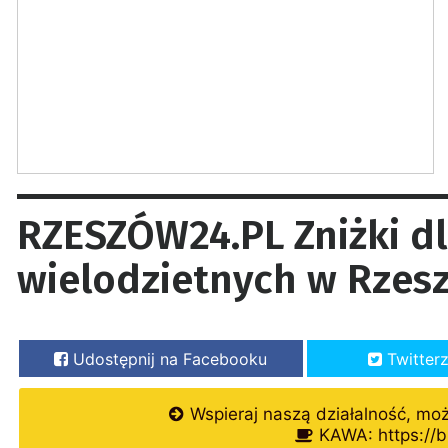
RZESZÓW24.PL Zniżki dl
wielodzietnych w Rzesz
Udostępnij na Facebooku
Twitter
Wspieraj naszą działalność, mo
KAWA: https://b