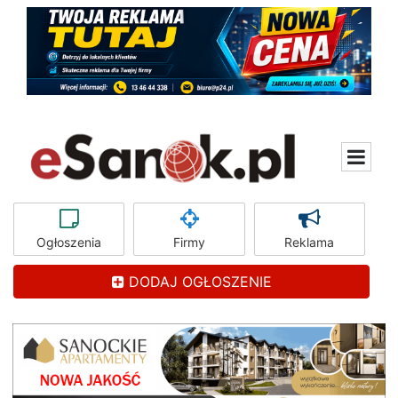
Ogłoszenia
Firmy
Reklama
DODAJ OGŁOSZENIE