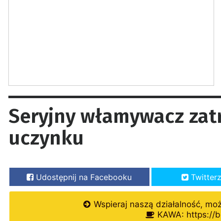
Seryjny włamywacz za
uczynku
Udostępnij na Facebooku
Twitter
Wspieraj naszą działalność, mo
KAWA: https://b