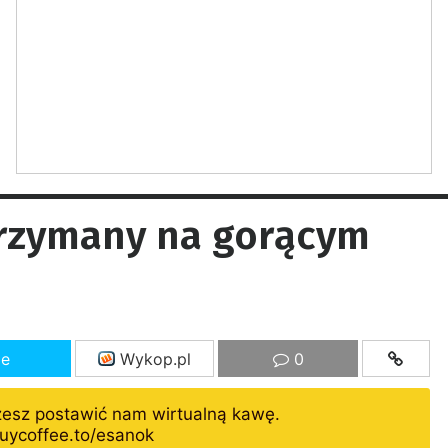
trzymany na gorącym
ze
Wykop.pl
0
żesz postawić nam wirtualną kawę.
uycoffee.to/esanok