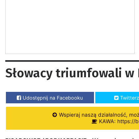
Słowacy triumfowali w 
Udostępnij na Facebooku
Twitter
Wspieraj naszą działalność, mo
KAWA: https://b