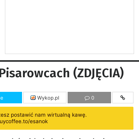
Pisarowcach (ZDJĘCIA)
ze
Wykop.pl
0
żesz postawić nam wirtualną kawę.
uycoffee.to/esanok