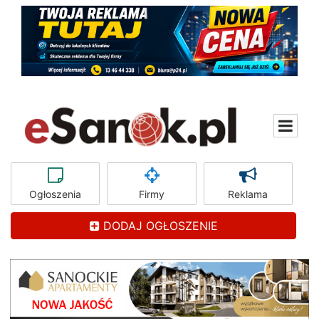
Ogłoszenia
Firmy
Reklama
DODAJ OGŁOSZENIE