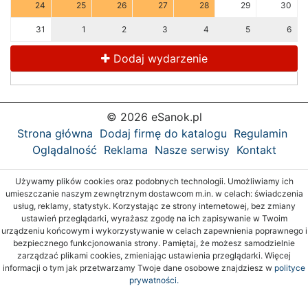
24
25
26
27
28
29
30
31
1
2
3
4
5
6
Dodaj wydarzenie
© 2026 eSanok.pl
Strona główna
Dodaj firmę do katalogu
Regulamin
Oglądalność
Reklama
Nasze serwisy
Kontakt
Używamy plików cookies oraz podobnych technologii. Umożliwiamy ich
umieszczanie naszym zewnętrznym dostawcom m.in. w celach: świadczenia
usług, reklamy, statystyk. Korzystając ze strony internetowej, bez zmiany
ustawień przeglądarki, wyrażasz zgodę na ich zapisywanie w Twoim
urządzeniu końcowym i wykorzystywanie w celach zapewnienia poprawnego i
bezpiecznego funkcjonowania strony. Pamiętaj, że możesz samodzielnie
zarządzać plikami cookies, zmieniając ustawienia przeglądarki. Więcej
informacji o tym jak przetwarzamy Twoje dane osobowe znajdziesz w
polityce
prywatności.