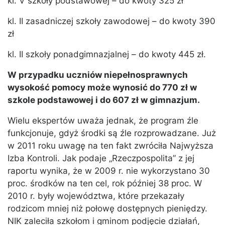
kl. V szkoły podstawowej – do kwoty 325 zł
kl. II zasadniczej szkoły zawodowej – do kwoty 390
zł
kl. II szkoły ponadgimnazjalnej – do kwoty 445 zł.
W przypadku uczniów niepełnosprawnych
wysokość pomocy może wynosić do 770 zł w
szkole podstawowej i do 607 zł w gimnazjum.
Wielu ekspertów uważa jednak, że program źle
funkcjonuje, gdyż środki są źle rozprowadzane. Już
w 2011 roku uwagę na ten fakt zwróciła Najwyższa
Izba Kontroli. Jak podaje „Rzeczpospolita” z jej
raportu wynika, że w 2009 r. nie wykorzystano 30
proc. środków na ten cel, rok później 38 proc. W
2010 r. były województwa, które przekazały
rodzicom mniej niż połowę dostępnych pieniędzy.
NIK zaleciła szkołom i gminom podjęcie działań,