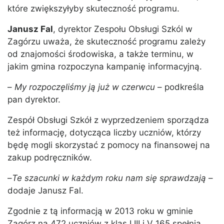
które zwiększyłyby skuteczność programu.
Janusz Fal
, dyrektor Zespołu Obsługi Szkól w
Zagórzu uważa, że skuteczność programu zależy
od znajomości środowiska, a także terminu, w
jakim gmina rozpoczyna kampanię informacyjną.
–
My rozpoczęliśmy ją już w czerwcu
– podkreśla
pan dyrektor.
Zespół Obsługi Szkół z wyprzedzeniem sporządza
też informację, dotycząca liczby uczniów, którzy
będę mogli skorzystać z pomocy na finansowej na
zakup podręczników.
–
Te szacunki w każdym roku nam się sprawdzają
–
dodaje Janusz Fal.
Zgodnie z tą informacją w 2013 roku w gminie
Zagórz na 472 uczniów z klas I III i V 165 spełnia