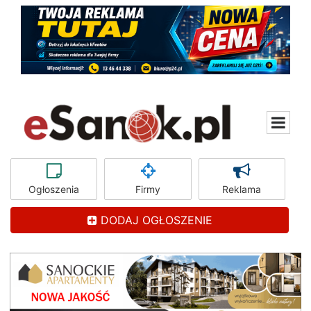
Ogłoszenia
Firmy
Reklama
DODAJ OGŁOSZENIE