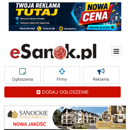
Ogłoszenia
Firmy
Reklama
DODAJ OGŁOSZENIE