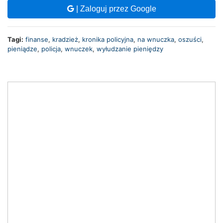
| Zaloguj przez Google
Tagi:
finanse
,
kradzież
,
kronika policyjna
,
na wnuczka
,
oszuści
,
pieniądze
,
policja
,
wnuczek
,
wyłudzanie pieniędzy