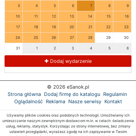
3
4
5
6
7
8
9
10
11
12
13
14
15
16
17
18
19
20
21
22
23
24
25
26
27
28
29
30
31
1
2
3
4
5
6
Dodaj wydarzenie
© 2026 eSanok.pl
Strona główna
Dodaj firmę do katalogu
Regulamin
Oglądalność
Reklama
Nasze serwisy
Kontakt
Używamy plików cookies oraz podobnych technologii. Umożliwiamy ich
umieszczanie naszym zewnętrznym dostawcom m.in. w celach: świadczenia
usług, reklamy, statystyk. Korzystając ze strony internetowej, bez zmiany
ustawień przeglądarki, wyrażasz zgodę na ich zapisywanie w Twoim