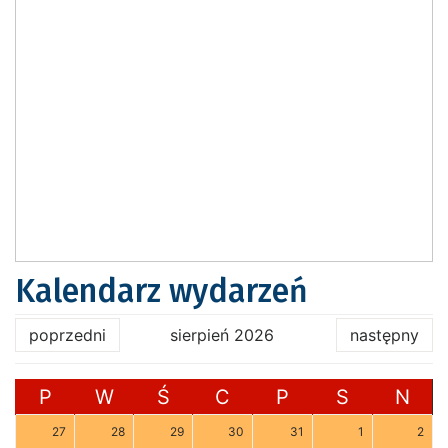
Kalendarz wydarzeń
poprzedni
sierpień 2026
następny
P
W
Ś
C
P
S
N
27
28
29
30
31
1
2