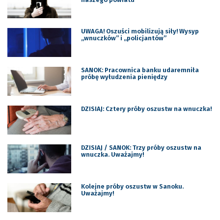
UWAGA! Oszuści mobilizują siły! Wysyp
„wnuczków” i „policjantów”
SANOK: Pracownica banku udaremniła
próbę wyłudzenia pieniędzy
DZISIAJ: Cztery próby oszustw na wnuczka!
DZISIAJ / SANOK: Trzy próby oszustw na
wnuczka. Uważajmy!
Kolejne próby oszustw w Sanoku.
Uważajmy!