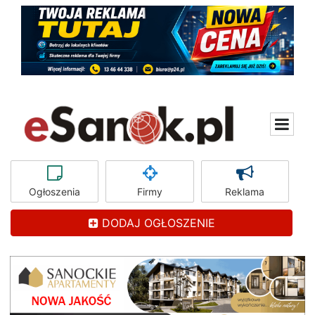
Ogłoszenia
Firmy
Reklama
DODAJ OGŁOSZENIE