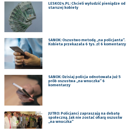
LESKO24.PL: Chcieli wyłudzić pieniądze od
starszej kobiety
SANOK: Oszustwo metodą „na policjanta”.
Kobieta przekazała 6 tys. zł 6 komentarzy
SANOK: Dzisiaj policja odnotowała już 5
prób oszustwa „na wnuczka” 6
komentarzy
JUTRO: Policjanci zapraszają na debatę
społeczną. Jak nie zostać ofiarą oszustw
,,na wnuczka”