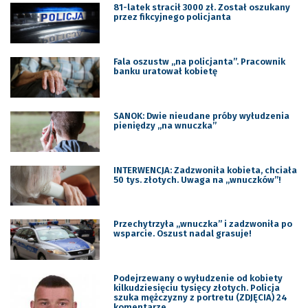
81-latek stracił 3000 zł. Został oszukany
przez fikcyjnego policjanta
Fala oszustw „na policjanta”. Pracownik
banku uratował kobietę
SANOK: Dwie nieudane próby wyłudzenia
pieniędzy „na wnuczka”
INTERWENCJA: Zadzwoniła kobieta, chciała
50 tys. złotych. Uwaga na „wnuczków”!
Przechytrzyła „wnuczka” i zadzwoniła po
wsparcie. Oszust nadal grasuje!
Podejrzewany o wyłudzenie od kobiety
kilkudziesięciu tysięcy złotych. Policja
szuka mężczyzny z portretu (ZDJĘCIA) 24
komentarze