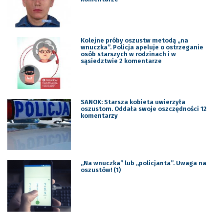
Kolejne próby oszustw metodą „na
wnuczka”. Policja apeluje o ostrzeganie
osób starszych w rodzinach i w
sąsiedztwie 2 komentarze
SANOK: Starsza kobieta uwierzyła
oszustom. Oddała swoje oszczędności 12
komentarzy
„Na wnuczka” lub „policjanta”. Uwaga na
oszustów! (1)