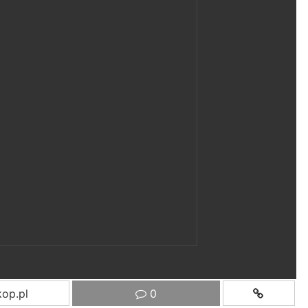
op.pl
0