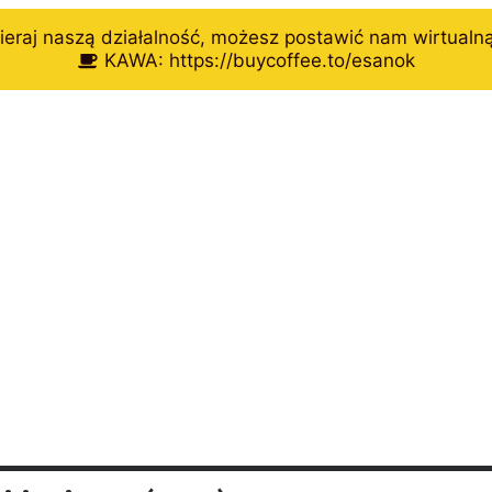
eraj naszą działalność, możesz postawić nam wirtualn
KAWA: https://buycoffee.to/esanok