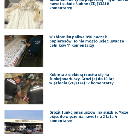
nawet suknie ślubne (ZDJĘCIA) 8
komentarzy
W zbiorniku paliwa 850 paczek
papierosów. To nie mogło uciec uwadze
celników 11 komentarzy
Kobieta z siekierą rzuciła się na
funkcjonariuszy. Grozi jej do 10 lat
więzienia (ZDJĘCIA) 17 komentarzy
Groził funkcjonariuszowi na służbie. Może
pójść do więzienia nawet na 2 lata 4
komentarze