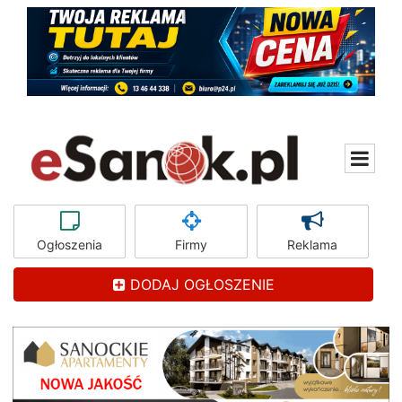
Ogłoszenia
Firmy
Reklama
DODAJ OGŁOSZENIE