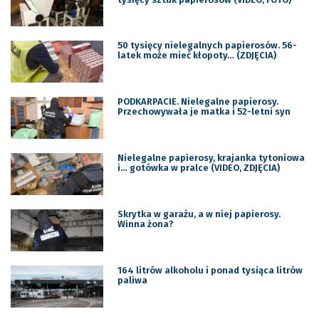
50 tysięcy nielegalnych papierosów. 56-
latek może mieć kłopoty… (ZDJĘCIA)
PODKARPACIE. Nielegalne papierosy.
Przechowywała je matka i 52-letni syn
Nielegalne papierosy, krajanka tytoniowa
i… gotówka w pralce (VIDEO, ZDJĘCIA)
Skrytka w garażu, a w niej papierosy.
Winna żona?
164 litrów alkoholu i ponad tysiąca litrów
paliwa