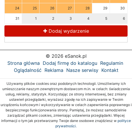
24
25
26
27
28
29
30
31
1
2
3
4
5
6
Dodaj wydarzenie
© 2026 eSanok.pl
Strona główna
Dodaj firmę do katalogu
Regulamin
Oglądalność
Reklama
Nasze serwisy
Kontakt
Używamy plików cookies oraz podobnych technologii. Umożliwiamy ich
umieszczanie naszym zewnętrznym dostawcom m.in. w celach: świadczenia
usług, reklamy, statystyk. Korzystając ze strony internetowej, bez zmiany
ustawień przeglądarki, wyrażasz zgodę na ich zapisywanie w Twoim
urządzeniu końcowym i wykorzystywanie w celach zapewnienia poprawnego i
bezpiecznego funkcjonowania strony. Pamiętaj, że możesz samodzielnie
zarządzać plikami cookies, zmieniając ustawienia przeglądarki. Więcej
informacji o tym jak przetwarzamy Twoje dane osobowe znajdziesz w
polityce
prywatności.