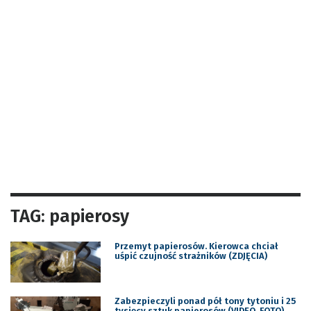
TAG: papierosy
Przemyt papierosów. Kierowca chciał
uśpić czujność strażników (ZDJĘCIA)
Zabezpieczyli ponad pół tony tytoniu i 25
tysięcy sztuk papierosów (VIDEO, FOTO)