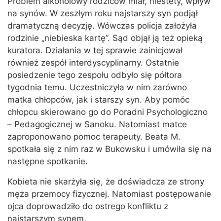
Problem alkoholowy rodziców miał, niestety, wpływ
na synów. W zeszłym roku najstarszy syn podjął
dramatyczną decyzję. Wówczas policja założyła
rodzinie „niebieska kartę”. Sąd objął ją też opieką
kuratora. Działania w tej sprawie zainicjował
również zespół interdyscyplinarny. Ostatnie
posiedzenie tego zespołu odbyło się półtora
tygodnia temu. Uczestniczyła w nim zarówno
matka chłopców, jak i starszy syn. Aby pomóc
chłopcu skierowano go do Poradni Psychologiczno
– Pedagogicznej w Sanoku. Natomiast matce
zaproponowano pomoc terapeuty. Beata M.
spotkała się z nim raz w Bukowsku i umówiła się na
następne spotkanie.
Kobieta nie skarżyła się, że doświadcza ze strony
męża przemocy fizycznej. Natomiast postępowanie
ojca doprowadziło do ostrego konfliktu z
najstarszym synem.