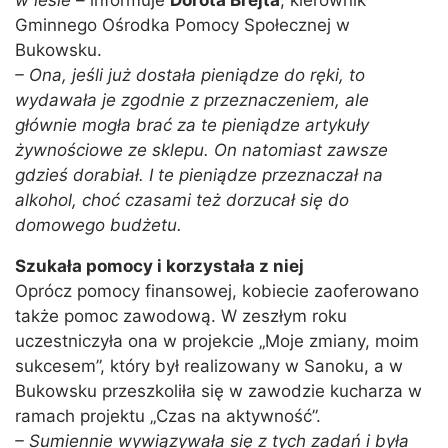
w lesie
– informuje
Dorota Brejta
, kierownik
Gminnego Ośrodka Pomocy Społecznej w
Bukowsku.
– Ona, jeśli już dostała pieniądze do ręki, to
wydawała je zgodnie z przeznaczeniem, ale
głównie mogła brać za te pieniądze artykuły
żywnościowe ze sklepu. On natomiast zawsze
gdzieś dorabiał. I te pieniądze przeznaczał na
alkohol, choć czasami też dorzucał się do
domowego budżetu.
Szukała pomocy i korzystała z niej
Oprócz pomocy finansowej, kobiecie zaoferowano
także pomoc zawodową. W zeszłym roku
uczestniczyła ona w projekcie „Moje zmiany, moim
sukcesem”, który był realizowany w Sanoku, a w
Bukowsku przeszkoliła się w zawodzie kucharza w
ramach projektu „Czas na aktywność”.
– Sumiennie wywiązywała się z tych zadań i była