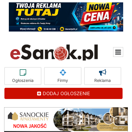
Ogłoszenia
Firmy
Reklama
DODAJ OGŁOSZENIE