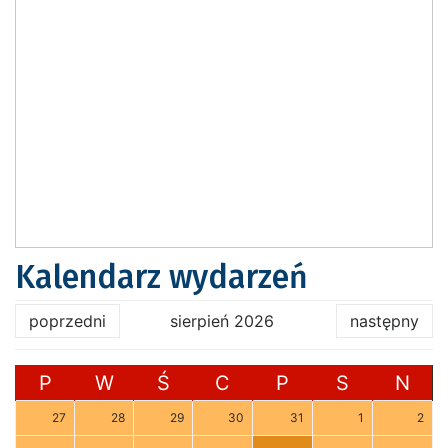
Kalendarz wydarzeń
poprzedni
sierpień 2026
następny
P
W
Ś
C
P
S
N
27
28
29
30
31
1
2