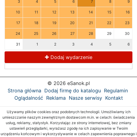
3
4
5
6
7
8
9
10
11
12
13
14
15
16
17
18
19
20
21
22
23
24
25
26
27
28
29
30
31
1
2
3
4
5
6
Dodaj wydarzenie
© 2026 eSanok.pl
Strona główna
Dodaj firmę do katalogu
Regulamin
Oglądalność
Reklama
Nasze serwisy
Kontakt
Używamy plików cookies oraz podobnych technologii. Umożliwiamy ich
umieszczanie naszym zewnętrznym dostawcom m.in. w celach: świadczenia
usług, reklamy, statystyk. Korzystając ze strony internetowej, bez zmiany
ustawień przeglądarki, wyrażasz zgodę na ich zapisywanie w Twoim
urządzeniu końcowym i wykorzystywanie w celach zapewnienia poprawnego i