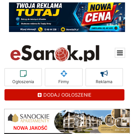
Ogłoszenia
Firmy
Reklama
DODAJ OGŁOSZENIE