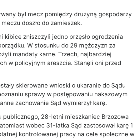
grywany był mecz pomiędzy drużyną gospodarzy
ie meczu doszło do zamieszek.
ni kibice zniszczyli jedno przęsło ogrodzenia
a porządku. W stosunku do 29 mężczyzn za
żyli mandaty karne. Trzech, najbardziej
h w policyjnym areszcie. Stanęli oni przed
tały skierowane wnioski o ukaranie do Sądu
zpoznaniu sprawy w postępowaniu nakazowym
anne zachowanie Sąd wymierzył karę.
u publicznego, 28-letni mieszkaniec Brzozowa
Natomiast wobec 31-latka Sąd zastosował karę 1
łatnej kontrolowanej pracy na cele społeczne w