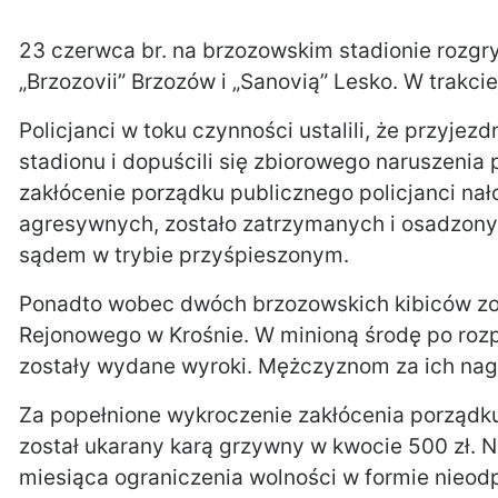
23 czerwca br. na brzozowskim stadionie roz
„Brzozovii” Brzozów i „Sanovią” Lesko. W trakc
Policjanci w toku czynności ustalili, że przyjezd
stadionu i dopuścili się zbiorowego naruszeni
zakłócenie porządku publicznego policjanci nało
agresywnych, zostało zatrzymanych i osadzonyc
sądem w trybie przyśpieszonym.
Ponadto wobec dwóch brzozowskich kibiców zos
Rejonowego w Krośnie. W minioną środę po ro
zostały wydane wyroki. Mężczyznom za ich nag
Za popełnione wykroczenie zakłócenia porządk
został ukarany karą grzywny w kwocie 500 zł. 
miesiąca ograniczenia wolności w formie nieodp