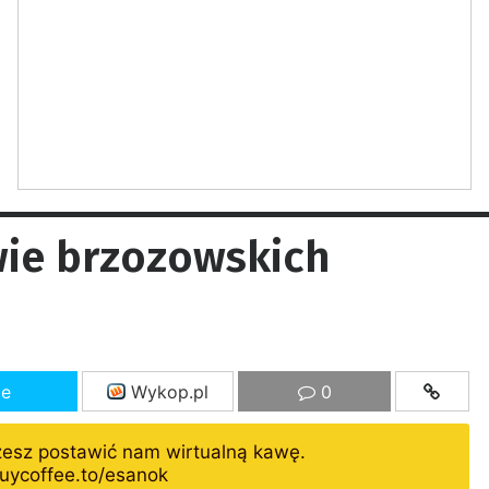
wie brzozowskich
ze
Wykop.pl
0
żesz postawić nam wirtualną kawę.
uycoffee.to/esanok