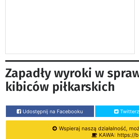
Zapadły wyroki w spra
kibiców piłkarskich
Udostępnij na Facebooku
Twitter
Wspieraj naszą działalność, mo
KAWA: https://b