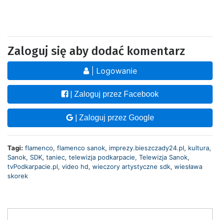
Zaloguj się aby dodać komentarz
| Logowanie
| Zaloguj przez Facebook
| Zaloguj przez Google
Tagi:
flamenco
,
flamenco sanok
,
imprezy.bieszczady24.pl
,
kultura
,
Sanok
,
SDK
,
taniec
,
telewizja podkarpacie
,
Telewizja Sanok
,
tvPodkarpacie.pl
,
video hd
,
wieczory artystyczne sdk
,
wiesława
skorek