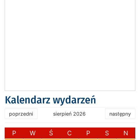
Kalendarz wydarzeń
poprzedni
sierpień 2026
następny
P
W
Ś
C
P
S
N