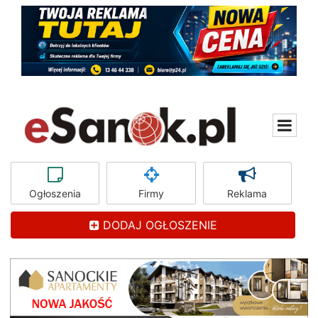
Ogłoszenia
Firmy
Reklama
DODAJ OGŁOSZENIE