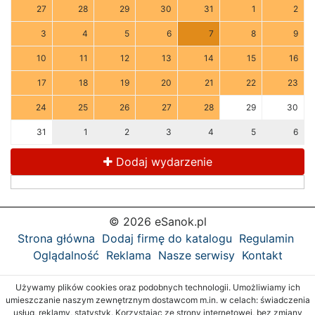
27
28
29
30
31
1
2
3
4
5
6
7
8
9
10
11
12
13
14
15
16
17
18
19
20
21
22
23
24
25
26
27
28
29
30
31
1
2
3
4
5
6
Dodaj wydarzenie
© 2026 eSanok.pl
Strona główna
Dodaj firmę do katalogu
Regulamin
Oglądalność
Reklama
Nasze serwisy
Kontakt
Używamy plików cookies oraz podobnych technologii. Umożliwiamy ich
umieszczanie naszym zewnętrznym dostawcom m.in. w celach: świadczenia
usług, reklamy, statystyk. Korzystając ze strony internetowej, bez zmiany